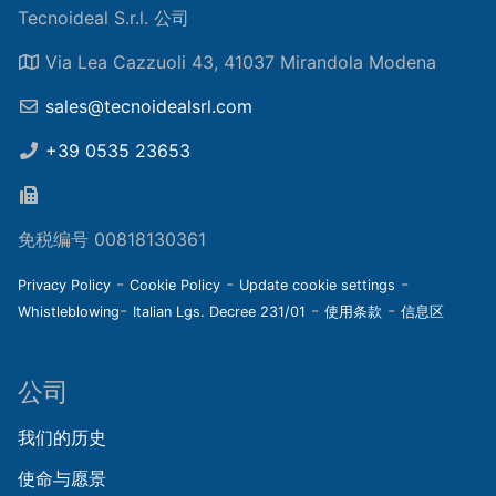
Tecnoideal S.r.l. 公司
Via Lea Cazzuoli 43, 41037 Mirandola Modena
sales@tecnoidealsrl.com
+39 0535 23653
免税编号 00818130361
-
-
-
Privacy Policy
Cookie Policy
Update cookie settings
-
-
-
Whistleblowing
Italian Lgs. Decree 231/01
使用条款
信息区
公司
我们的历史
使命与愿景