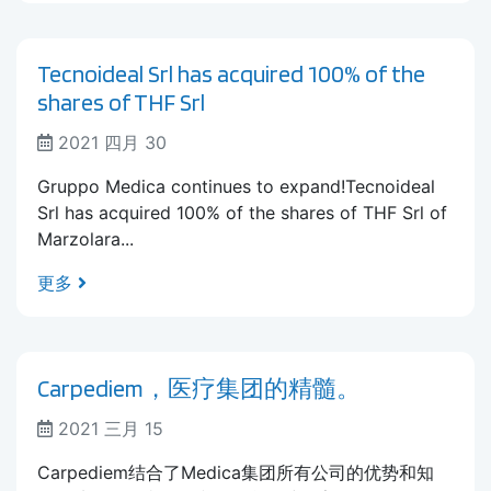
Tecnoideal Srl has acquired 100% of the
shares of THF Srl
2021 四月 30
Gruppo Medica continues to expand!Tecnoideal
Srl has acquired 100% of the shares of THF Srl of
Marzolara...
更多
Carpediem，医疗集团的精髓。
2021 三月 15
Carpediem结合了Medica集团所有公司的优势和知