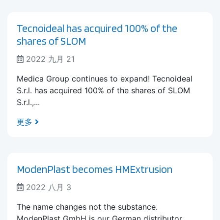
Tecnoideal has acquired 100% of the
shares of SLOM
2022 九月 21
Medica Group continues to expand! Tecnoideal
S.r.l. has acquired 100% of the shares of SLOM
S.r.l.,...
更多
ModenPlast becomes HMExtrusion
2022 八月 3
The name changes not the substance.
ModenPlast GmbH is our German distributor