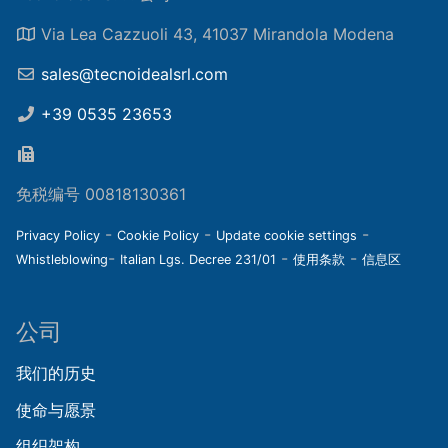
Via Lea Cazzuoli 43, 41037 Mirandola Modena
sales@tecnoidealsrl.com
+39 0535 23653
免税编号 00818130361
-
-
-
Privacy Policy
Cookie Policy
Update cookie settings
-
-
-
Whistleblowing
Italian Lgs. Decree 231/01
使用条款
信息区
公司
我们的历史
使命与愿景
组织架构