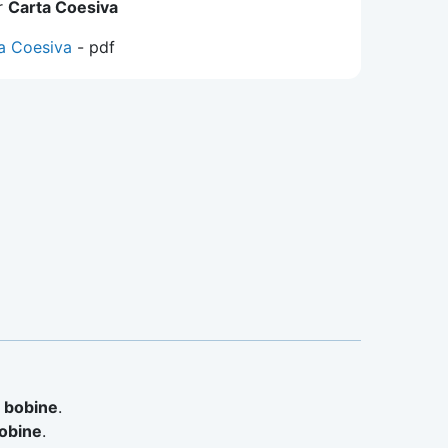
er
Carta Coesiva
a Coesiva
- pdf
0 bobine
.
bobine
.