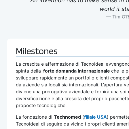
"An invention has to make sense in the
world it st
Tim O’R
Milestones
La crescita e affermazione di Tecnoideal avvengono
spinta della
forte domanda internazionale
che le p
sviluppare rapidamente un portfolio clienti compos
da aziende sia locali sia internazionali. L’apertura ve
diviene una prerogativa aziendale e fornirà una spin
diversificazione e alla crescita del proprio pacchett
proposte tecnologiche.
La fondazione di
Technomed
(
filiale USA
) permett
Tecnoideal di seguire da vicino i propri clienti amer