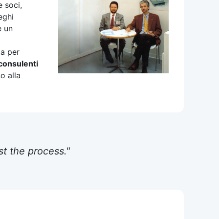
 soci,
eghi
e un
ta per
 consulenti
o alla
st the process."