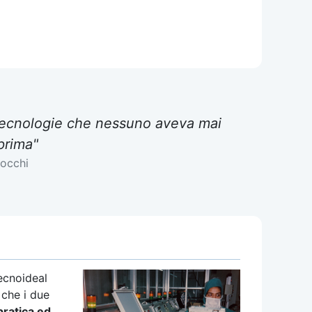
e tecnologie che nessuno aveva mai
prima"
occhi
ecnoideal
 che i due
pratica ed