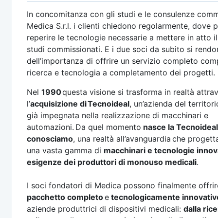
In concomitanza con gli studi e le consulenze comm
Medica S.r.l. i clienti chiedono regolarmente, dove 
reperire le tecnologie necessarie a mettere in atto il
studi commissionati. E i due soci da subito si rend
dell’importanza di offrire un servizio completo com
ricerca e tecnologia a completamento dei progetti.
Nel
1990
questa visione si trasforma in realtà attra
l’
acquisizione di Tecnoideal
, un’azienda del territo
già impegnata nella realizzazione di macchinari e
automazioni. Da quel momento
nasce la Tecnoidea
conosciamo
, una realtà all’avanguardia che progett
una vasta gamma di
macchinari e tecnologie innova
esigenze dei produttori di monouso medicali
.
I soci fondatori di Medica possono finalmente offrir
pacchetto completo
e
tecnologicamente innovati
aziende produttrici di dispositivi medicali:
dalla ric