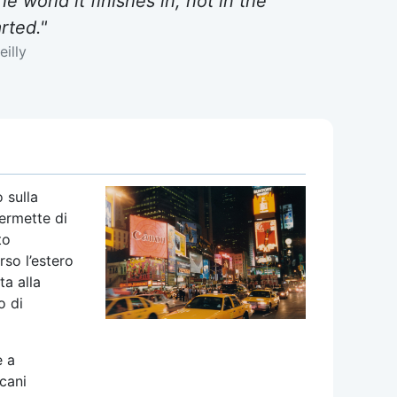
 world it finishes in, not in the
arted."
eilly
 sulla
ermette di
to
rso l’estero
ta alla
o di
e a
icani