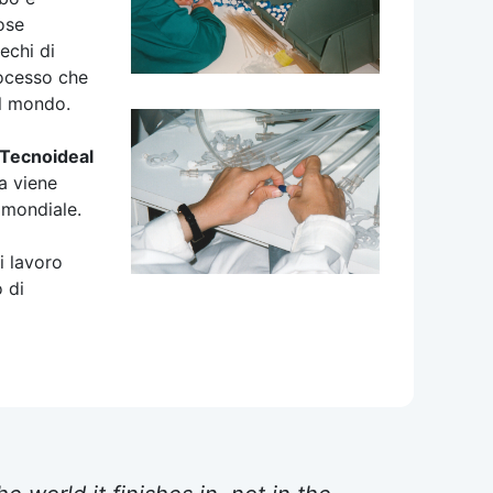
ose
echi di
rocesso che
nel mondo.
/Tecnoideal
a viene
o mondiale.
i lavoro
 di