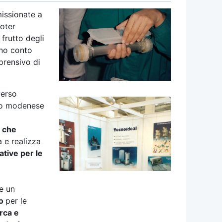
issionate a
poter
 frutto degli
ono conto
prensivo di
verso
rio modenese
l che
a e realizza
tive per le
e un
vo
per le
erca e