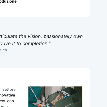
produzione
ticulate the vision, passionately own
drive it to completion.”
elch
l settore,
novativa
enti con
ubo e