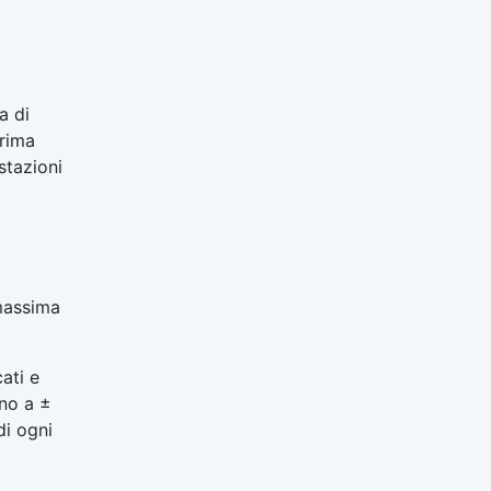
a di
prima
stazioni
massima
ati e
ino a ±
di ogni