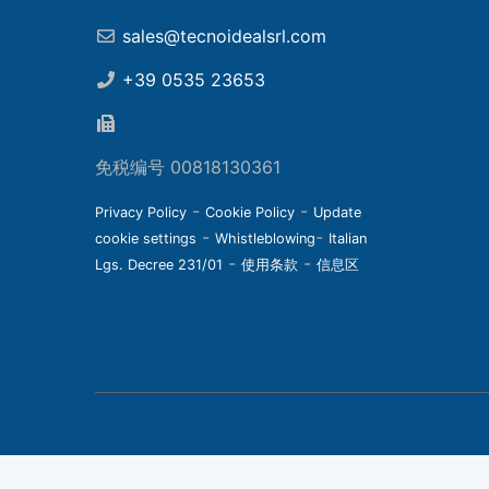
sales@tecnoidealsrl.com
+39 0535 23653
免税编号 00818130361
-
-
Privacy Policy
Cookie Policy
Update
-
-
cookie settings
Whistleblowing
Italian
-
-
Lgs. Decree 231/01
使用条款
信息区